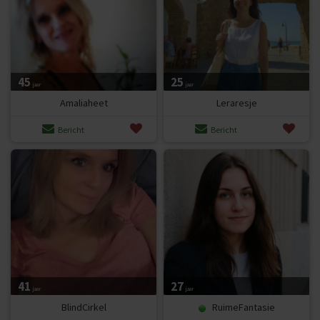
45
25
jaar
jaar
Amaliaheet
Leraresje
Bericht
Bericht
41
27
jaar
jaar
BlindCirkel
RuimeFantasie