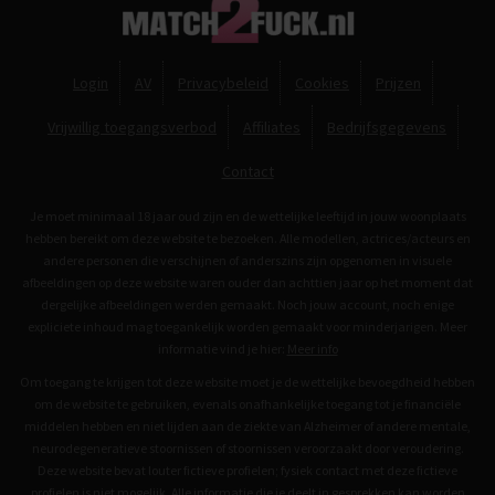
Login
AV
Privacybeleid
Cookies
Prijzen
Vrijwillig toegangsverbod
Affiliates
Bedrijfsgegevens
Contact
Je moet minimaal 18 jaar oud zijn en de wettelijke leeftijd in jouw woonplaats
hebben bereikt om deze website te bezoeken. Alle modellen, actrices/acteurs en
andere personen die verschijnen of anderszins zijn opgenomen in visuele
afbeeldingen op deze website waren ouder dan achttien jaar op het moment dat
dergelijke afbeeldingen werden gemaakt. Noch jouw account, noch enige
expliciete inhoud mag toegankelijk worden gemaakt voor minderjarigen. Meer
informatie vind je hier:
Meer info
Om toegang te krijgen tot deze website moet je de wettelijke bevoegdheid hebben
om de website te gebruiken, evenals onafhankelijke toegang tot je financiële
middelen hebben en niet lijden aan de ziekte van Alzheimer of andere mentale,
neurodegeneratieve stoornissen of stoornissen veroorzaakt door veroudering.
Deze website bevat louter fictieve profielen; fysiek contact met deze fictieve
profielen is niet mogelijk. Alle informatie die je deelt in gesprekken kan worden