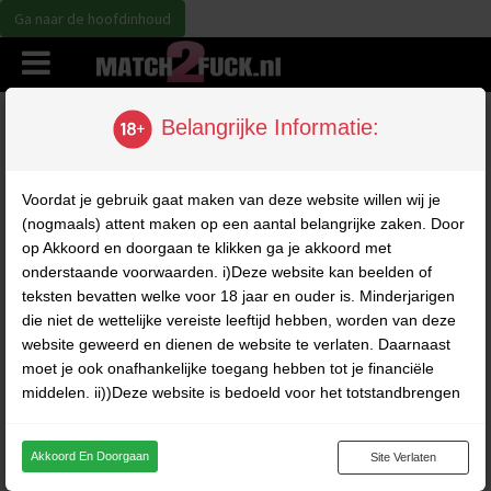
Ga naar de hoofdinhoud
Alle Profielen
Belangrijke Informatie:
Voordat je gebruik gaat maken van deze website willen wij je
(nogmaals) attent maken op een aantal belangrijke zaken. Door
op Akkoord en doorgaan te klikken ga je akkoord met
onderstaande voorwaarden. i)Deze website kan beelden of
teksten bevatten welke voor 18 jaar en ouder is. Minderjarigen
die niet de wettelijke vereiste leeftijd hebben, worden van deze
website geweerd en dienen de website te verlaten. Daarnaast
moet je ook onafhankelijke toegang hebben tot je financiële
34
31
middelen. ii))Deze website is bedoeld voor het totstandbrengen
jaar
jaar
van chatgesprekken tussen fictieve profielen en gebruikers en
Singlemama
Sa25ra
bevat derhalve louter fictieve profielen. Deze profielen zijn voor
Akkoord En Doorgaan
Site Verlaten
Bericht
Bericht
persoonlijke communicatie toegevoegd en het maken van
fysieke afspraken met deze profielen is niet mogelijk. iii)Op deze