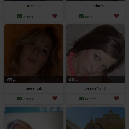
Jeanette
BlueBlueM
Bericht
Bericht
63
40
jaar
jaar
queentak
LynndeManS
Bericht
Bericht