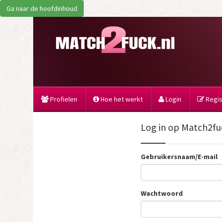
Ga naar de hoofdinhoud
Profielen
Hoe het werkt
Login
Regist
Log in op Match2fu
Gebruikersnaam/E-mail
Wachtwoord