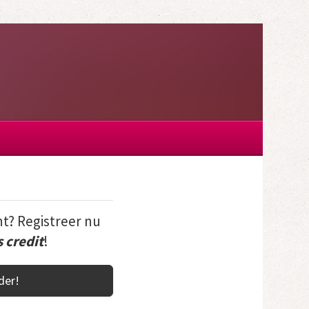
t? Registreer nu
s credit
!
der!