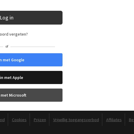
Log in
oord vergeten?
of
n met Google
in met Apple
 met Microsoft
eid
Cookies
Prijzen
Vrijwillig toegangsverbod
Affiliates
Be