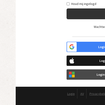
Houd mij ingelogd
Wachtw
Logi
Log
Login
Login
AV
Privacybel